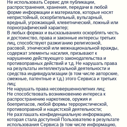
Не использовать Сервис для публикации,
распространения, хранения, передачи в любой
форме информации и материалов, которые носят
непристойный, оскорбительный, вульгарный,
вредный, угрожающий, клеветнический, ложный или
порнографический характер;
В любых формах и высказываниях оскорблять честь
и достоинство, права и законные интересы третьих
лиц, способствуют разжиганию религиозной,
расовой, этнической или межнациональной вражды,
содержат элементы насилия, призывают к
нарушению действующего законодательства и
противоправных действий и т.д. Не нарушать права
на результаты интеллектуальной деятельности и
средства индивидуализации (в том числе авторские,
смежные, патентные и т.д.) этого Сервиса и третьих
лиц;
Не нарушать права несовершеннолетних лиц;
Не способствовать возникновению интереса к
распространению наркотиков, оружия и
боеприпасов, любой формы террористической,
противоправной и нацистской деятельности;
Не разглашать конфиденциальную информацию,
которая стала доступной Пользователю в результате
использования Сервиса (в том числе информацию,